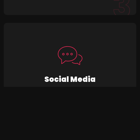
3
Social Media
Summary Aliquam vel felis elit. Phasellus vitae laoreet
mauris. Nullam at cursus odio. Suspendisse semper
magna ve...
4