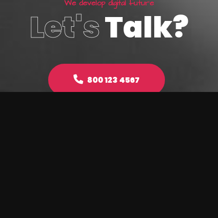
W
e
d
e
v
e
l
o
p
d
i
g
i
t
a
l
f
u
t
u
r
e
Let's
Talk?
800 123 4567
Make an enquiry
Digital Strategy
Web Development