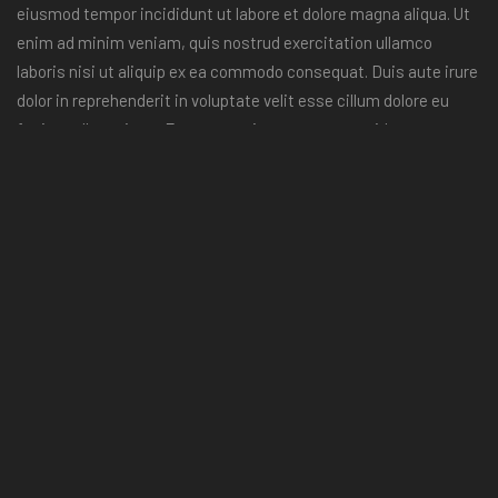
eiusmod tempor incididunt ut labore et dolore magna aliqua. Ut
enim ad minim veniam, quis nostrud exercitation ullamco
laboris nisi ut aliquip ex ea commodo consequat. Duis aute irure
dolor in reprehenderit in voluptate velit esse cillum dolore eu
fugiat nulla pariatur. Excepteur sint occaecat cupidatat non
proident, sunt in culpa qui officia deserunt mollit anim id est
laborum.
Sed ut perspiciatis unde omnis iste natus error sit voluptatem
accusantium doloremque laudantium, totam rem aperiam,
eaque ipsa quae ab illo inventore veritatis et quasi architecto
beatae vitae dicta sunt explicabo. Nemo enim ipsam
voluptatem quia voluptas sit aspernatur aut odit aut fugit, sed
quia consequuntur magni dolores eos qui ratione voluptatem
sequi nesciunt. Neque porro quisquam est, qui dolorem ipsum
quia dolor sit amet, consectetur, adipisci velit, sed quia non
numquam eius modi tempora incidunt ut labore et dolore