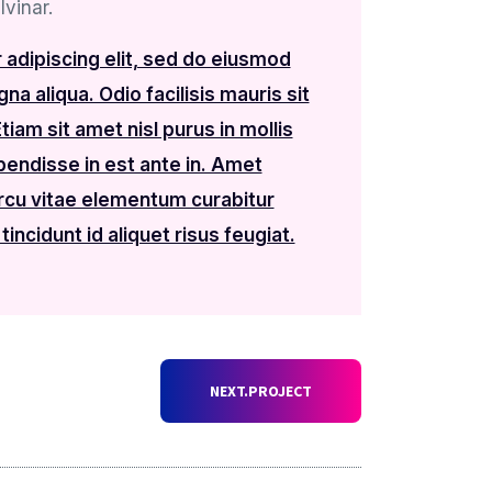
lvinar.
adipiscing elit, sed do eiusmod
a aliqua. Odio facilisis mauris sit
am sit amet nisl purus in mollis
endisse in est ante in. Amet
Arcu vitae elementum curabitur
tincidunt id aliquet risus feugiat.
NEXT.PROJECT